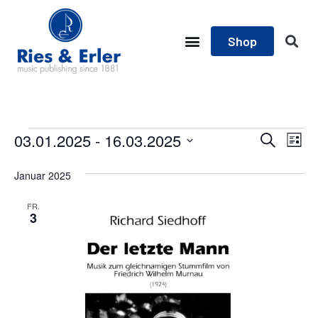
Shop
Ver
03.01.2025
 - 
16.03.2025
Verans
Suche
Liste
Ans
Datum
Suche
wählen.
Januar 2025
Nav
und
FR.
3
Ansich
Naviga