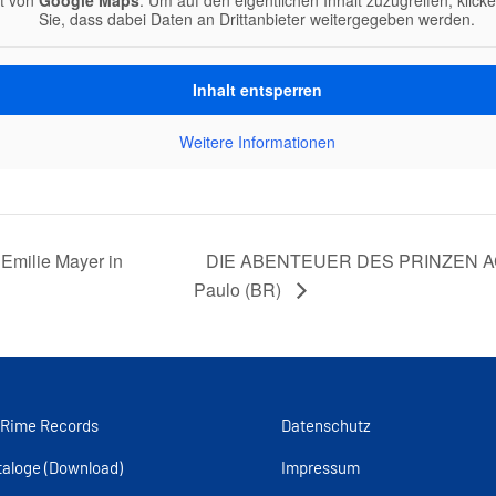
lt von
Google Maps
. Um auf den eigentlichen Inhalt zuzugreifen, klick
Sie, dass dabei Daten an Drittanbieter weitergegeben werden.
Inhalt entsperren
Weitere Informationen
milie Mayer in
DIE ABENTEUER DES PRINZEN ACH
Paulo (BR)
 Rime Records
Datenschutz
taloge (Download)
Impressum