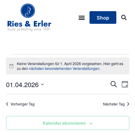
Shop
Keine Veranstaltungen für 1. April 2026 vorgesehen. Hier geht es
Hinweis
zu den
nächsten bevorstehenden Veranstaltungen
.
Ver
01.04.2026
Verans
Suche
Tag
Ans
Datum
Suche
wählen.
Nav
Vorheriger Tag
Nächster Tag
und
Ansich
Kalender abonnieren
Naviga