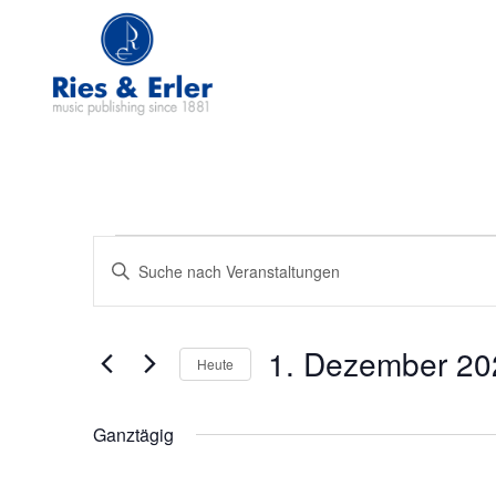
Veranstaltungen
Bitte
Schlüsselwort
eingeben.
Suche
Suche
nach
Veranstaltungen
1. Dezember 20
und
Schlüsselwort.
Heute
Datum
Ansichten,
wählen.
Ganztägig
Navigation