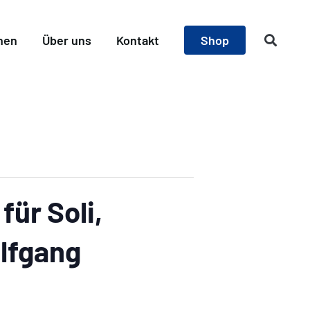
nen
Über uns
Kontakt
Shop
ür Soli,
lfgang