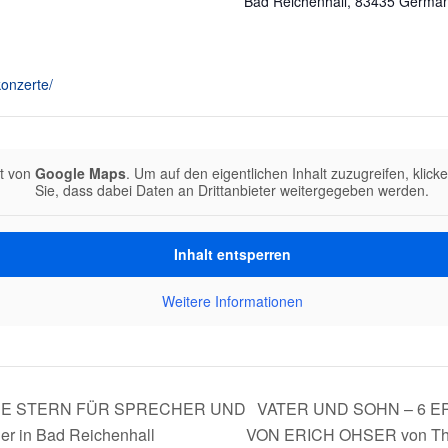
Bad Reichenhall
,
83435
Germa
konzerte/
lt von
Google Maps
. Um auf den eigentlichen Inhalt zuzugreifen, klick
Sie, dass dabei Daten an Drittanbieter weitergegeben werden.
Inhalt entsperren
Weitere Informationen
NE STERN FÜR SPRECHER UND
VATER UND SOHN – 6 
r in Bad Reichenhall
VON ERICH OHSER von Th